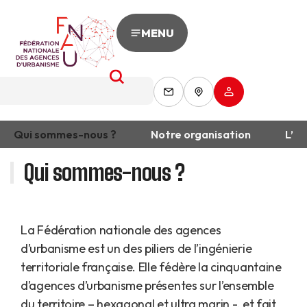
MENU
Qui sommes-nous ?
Notre organisation
L’éq
Qui sommes-nous ?
La Fédération nationale des agences
d’urbanisme est un des piliers de l’ingénierie
territoriale française. Elle fédère la cinquantaine
d’agences d’urbanisme présentes sur l’ensemble
du territoire – hexagonal et ultra marin -, et fait