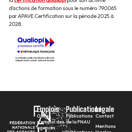
la
certification Qualiopi
pour son activité
d’actions de formation sous le numéro 790065
par APAVE Certification sur la période 2025 à
2028.
Emplois
Publications
Légale
Offres
Publications
Contact
d’emploi des
de la FNAU
Mentions
agences
Publications
légales